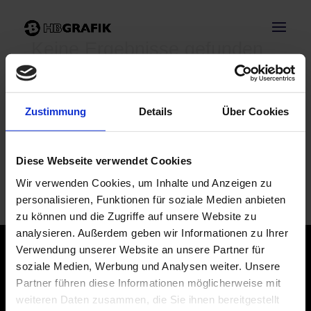
Keine Ergebnisse gefunden
Die angefragte Seite konnte nicht gefunden werden.
Verfeinern Sie Ihre Suche oder verwenden Sie die
Navigation oben, um den Beitrag zu finden.
Zustimmung
Details
Über Cookies
Diese Webseite verwendet Cookies
Neueste Kommentare
Wir verwenden Cookies, um Inhalte und Anzeigen zu
personalisieren, Funktionen für soziale Medien anbieten
zu können und die Zugriffe auf unsere Website zu
analysieren. Außerdem geben wir Informationen zu Ihrer
Verwendung unserer Website an unsere Partner für
soziale Medien, Werbung und Analysen weiter. Unsere
Partner führen diese Informationen möglicherweise mit
weiteren Daten zusammen, die Sie ihnen bereitgestellt