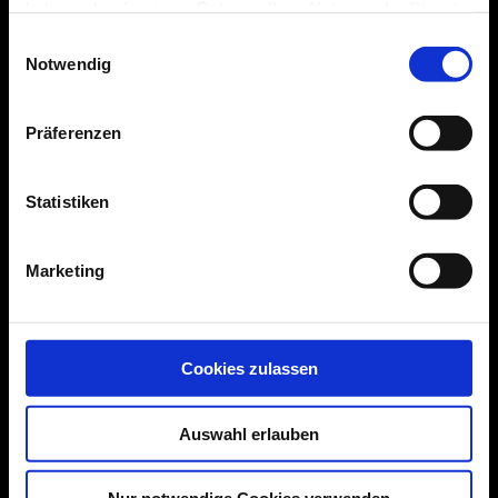
haben oder die sie im Rahmen Ihrer Nutzung der Dienste
gesammelt haben.
Einwilligungsauswahl
Notwendig
Präferenzen
Heiko Buntru
Hindemithstraße 1
78166 Donaueschingen
Statistiken
Mobil 0152 513 412 30
info@hb-grafik.de
Marketing
Impressum
Cookies zulassen
Datenschutz
Auswahl erlauben