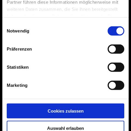
Partner führen diese Informationen möglicherweise mit
weiteren Daten zusammen, die Sie ihnen bereitgestellt
haben oder die sie im Rahmen Ihrer Nutzung der Dienste
gesammelt haben.
Einwilligungsauswahl
Notwendig
Präferenzen
Heiko Buntru
Statistiken
Hindemithstraße 1
78166 Donaueschingen
Mobil 0152 513 412 30
Marketing
info@hb-grafik.de
Cookies zulassen
Impressum
Datenschutz
Auswahl erlauben