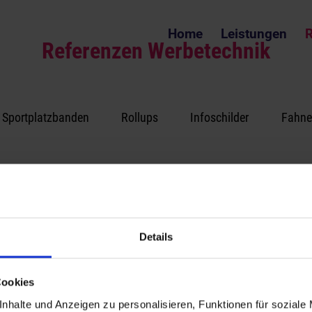
Home
Leistungen
R
Referenzen Werbetechnik
Sportplatzbanden
Rollups
Infoschilder
Fahne
Details
ko Buntru
Impressum
Cookies
demithstraße 1
Datenschutz
nhalte und Anzeigen zu personalisieren, Funktionen für soziale
66 Donaueschingen