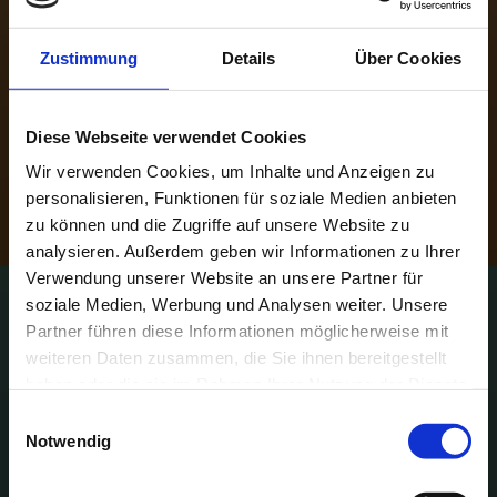
Wertschätzung. Werbeartikel und
Werbegeschenke, die zu Ihrem Unternehmen
passen und im Gedächtnis bleiben, haben eine
Zustimmung
Details
Über Cookies
hohe Akzeptanz beim Kunden. Egal ob
praktisch oder dekorativ: das Interesse für Ihr
Diese Webseite verwendet Cookies
Unternehmen, Ihre Dienstleistung oder Ihre
Produkte kann mit unterschiedlichsten
Wir verwenden Cookies, um Inhalte und Anzeigen zu
GiveAways geweckt und erhalten werden.
personalisieren, Funktionen für soziale Medien anbieten
zu können und die Zugriffe auf unsere Website zu
analysieren. Außerdem geben wir Informationen zu Ihrer
Verwendung unserer Website an unsere Partner für
soziale Medien, Werbung und Analysen weiter. Unsere
Partner führen diese Informationen möglicherweise mit
weiteren Daten zusammen, die Sie ihnen bereitgestellt
haben oder die sie im Rahmen Ihrer Nutzung der Dienste
gesammelt haben.
Einwilligungsauswahl
Notwendig